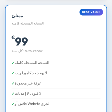
BEST VALUE
ممتلئ
النسخة المسجلة كاملة
99
€
كل سنة · auto-renew
النسخة المسجلة كاملة
لا يوجد حد كاميرا ويب
غرفة غير محدودة
لا قيود ، لا إعلانات
فلاش أو Webrtc الجري