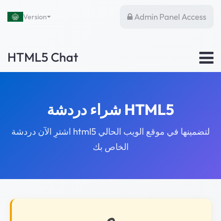
Admin Panel Access
Version
HTML5 Chat
شراء دردشة HTML5
اشترِ الآن دردشة html5 لتضمينها في موقع الويب الحالي
الخاص بك